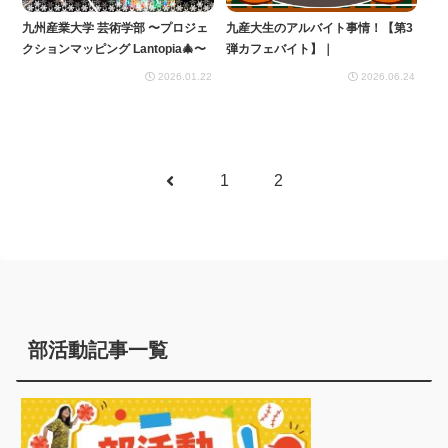
九州産業大学 芸術学部 〜プロジェ
九産大生のアルバイト事情！【第3
クションマッピング Lantopia🎄〜
弾カフェバイト】｜
2026.01.22
2026.06.24
前
1
2
へ
部活動記事一覧