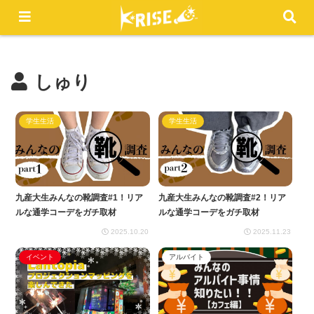
MENU
しゅり
学生生活
学生生活
九産大生みんなの靴調査#1！リア
九産大生みんなの靴調査#2！リア
ルな通学コーデをガチ取材
ルな通学コーデをガチ取材
2025.10.20
2025.11.23
イベント
アルバイト