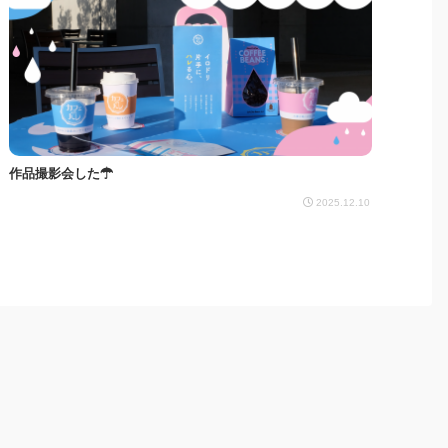
作品撮影会した☂︎
2025.12.10